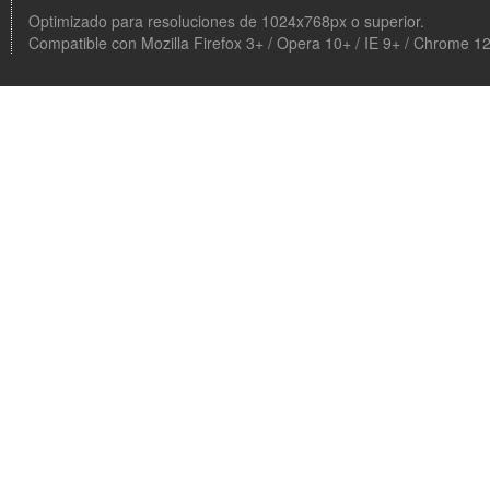
Optimizado para resoluciones de 1024x768px o superior.
Compatible con Mozilla Firefox 3+ / Opera 10+ / IE 9+ / Chrome 1